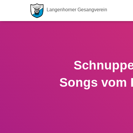
Langenhorner Gesangverein
Schnupper
Songs vom E