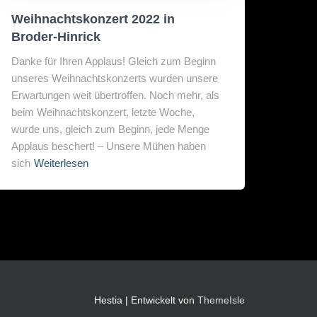
Weihnachtskonzert 2022 in
Broder-Hinrick
Danke für Ihren Applaus! Gleich zum Beginn
unseres Weihnachtskonzerts wurden unsere
Erwartungen weit übertroffen. Noch mehr, als
beim Weihnachtskonzert, letzte Woche,
wurde uns, gleich zum Beginn, jede Menge
Applaus beschert! – Unsere Mühen haben
sich
Weiterlesen
Hestia | Entwickelt von
ThemeIsle