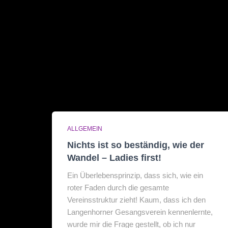
ALLGEMEIN
Nichts ist so beständig, wie der
Wandel – Ladies first!
Ein Überlebensprinzip, dass sich, wie ein
roter Faden durch die gesamte
Vereinsstruktur zieht! Kaum, dass ich den
Langenhorner Gesangsverein kennenlernte,
wurde mir die Frage gestellt, ob ich nur