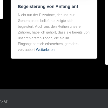
Begeisterung von Anfang an!
Nicht nur der Pizzabote, der uns zur
Generalprobe belieferte, zeigte sich
begeistert. Auch aus den Reihen unserer
Zuhörer, habe ich gehört, dass sie bereits von
unseren ersten Tönen, die sie im
Eingangsbereich erhaschten, geradezu
verzaubert
Weiterlesen
AHRT