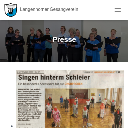
Langenhorner Gesangverein
N
A
V
I
G
Presse
A
T
I
O
N
U
M
S
C
H
A
L
T
E
N