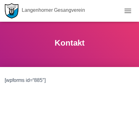
Langenhorner Gesangverein
N
A
V
I
G
Kontakt
A
T
I
O
N
U
[wpforms id=“885″]
M
S
C
H
A
L
T
E
N