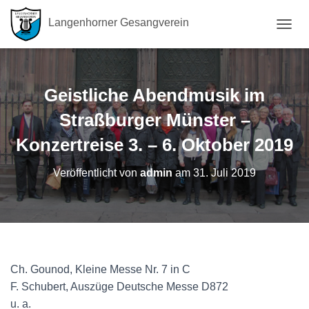
Langenhorner Gesangverein
N
A
V
I
G
Geistliche Abendmusik im
A
T
Straßburger Münster –
I
Konzertreise 3. – 6. Oktober 2019
O
N
U
Veröffentlicht von
admin
am
31. Juli 2019
M
S
C
H
A
L
T
Ch. Gounod, Kleine Messe Nr. 7 in C
E
N
F. Schubert, Auszüge Deutsche Messe D872
u. a.