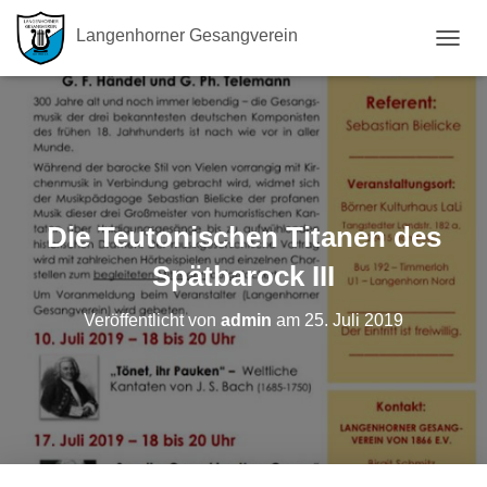
Langenhorner Gesangverein
N
A
V
I
G
A
T
I
O
Die Teutonischen Titanen des
N
U
Spätbarock III
M
S
Veröffentlicht von
admin
am
25. Juli 2019
C
H
A
L
T
E
N