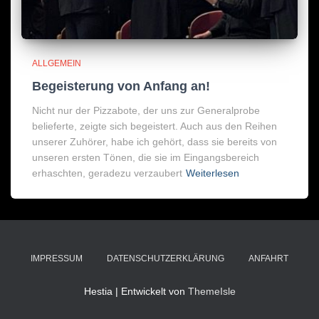
ALLGEMEIN
Begeisterung von Anfang an!
Nicht nur der Pizzabote, der uns zur Generalprobe
belieferte, zeigte sich begeistert. Auch aus den Reihen
unserer Zuhörer, habe ich gehört, dass sie bereits von
unseren ersten Tönen, die sie im Eingangsbereich
erhaschten, geradezu verzaubert
Weiterlesen
IMPRESSUM
DATENSCHUTZERKLÄRUNG
ANFAHRT
Hestia | Entwickelt von
ThemeIsle