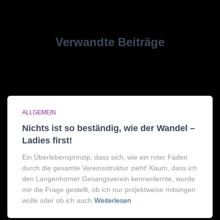
Verwandte Beiträge
ALLGEMEIN
Nichts ist so beständig, wie der Wandel –
Ladies first!
Ein Überlebensprinzip, dass sich, wie ein roter Faden
durch die gesamte Vereinsstruktur zieht! Kaum, dass ich
den Langenhorner Gesangsverein kennenlernte, wurde
mir die Frage gestellt, ob ich nur projektweise mitsingen
wolle oder ob ich auch
Weiterlesen