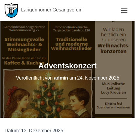
Langenhorner Gesangverein
N
A
V
I
G
A
T
I
O
Adventskonzert
N
U
Veröffentlicht von
admin
am
24. November 2025
M
S
C
H
A
L
T
E
N
Datum:
13. Dezember 2025